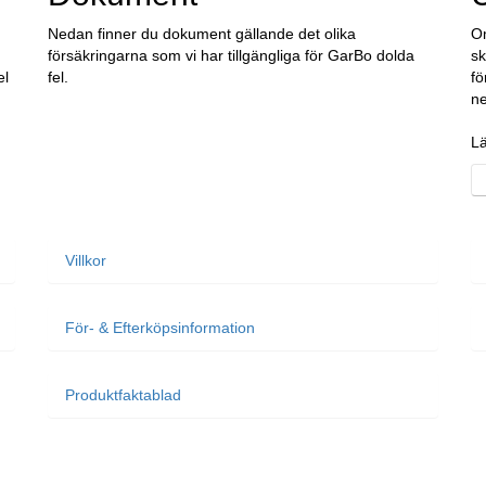
Nedan finner du dokument gällande det olika
Om
försäkringarna som vi har tillgängliga för GarBo dolda
sk
el
fel.
fö
n
Lä
Villkor
För- & Efterköpsinformation
Produktfaktablad